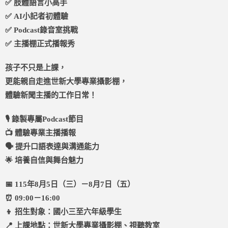
✅ 肢體語言小高手
✅ AI小記者初體驗
✅ Podcast錄音室挑戰
✅ 主播棚正式播報秀
孩子不只是上課，
更能親自走進世新大學專業攝影棚，
體驗新聞主播的工作日常！
🎙 錄製專屬Podcast節目
📺 體驗專業主播播報
🗣 提升口語表達與溝通能力
🌟 培養自信與舞台魅力
📅 115年8月5日（三）－8月7日（五）
⏰ 09:00－16:00
👦 招生對象：國小三至六年級學生
📍 上課地點：世新大學專業攝影棚、視聽教室