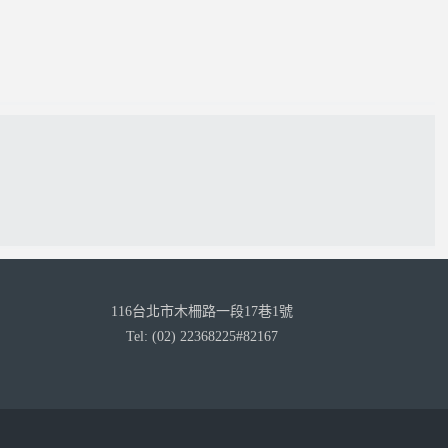
116台北市木柵路一段17巷1號
Tel: (02) 22368225#82167