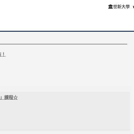
世新大學
坊！
法」課程☆