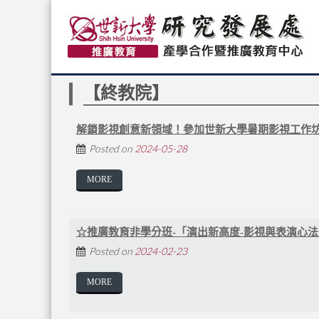
【終教院】
解鎖影視創意新領域！參加世新大學暑期影視工作
Posted on
2024-05-28
MORE
☆推廣教育非學分班-「演出新高度-影視與表演心
Posted on
2024-02-23
MORE