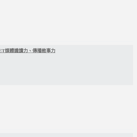
ET媒體識讀力、傳播敘事力