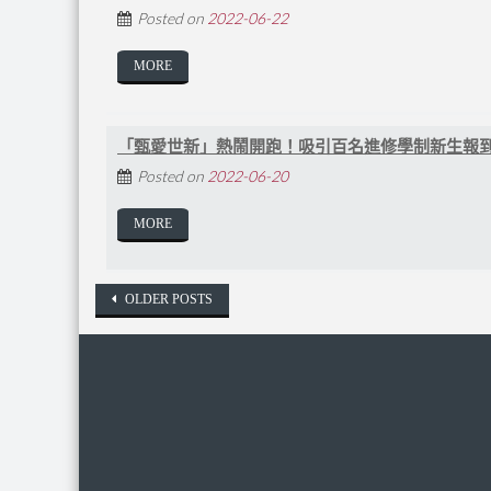
Posted on
2022-06-22
MORE
「甄愛世新」熱鬧開跑！吸引百名進修學制新生報到 
Posted on
2022-06-20
MORE
Posts navigation
OLDER POSTS