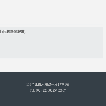
(民視新聞報導)
116台北市木柵路一段17巷1號
Tel: (02) 22368225#82167