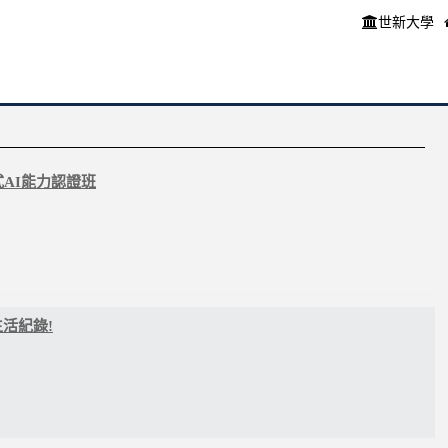
世新大學
式AI能力認證班
活紀錄!