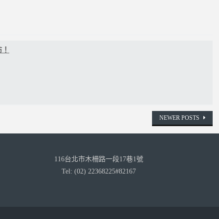
坊！
NEWER POSTS
116台北市木柵路一段17巷1號
Tel: (02) 22368225#82167