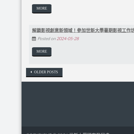
MORE
解鎖影視創意新領域！參加世新大學暑期影視工作
Posted on
2024-05-28
MORE
Posts navigation
OLDER POSTS