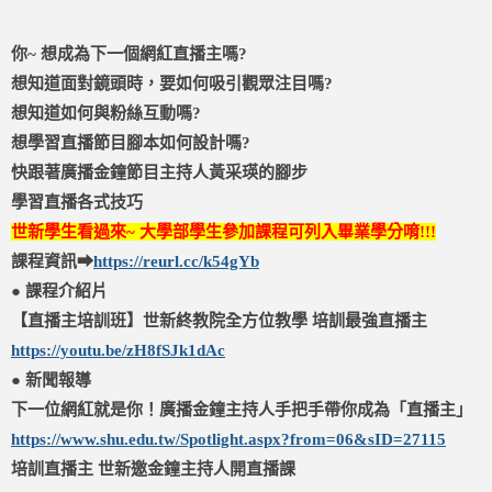
你~ 想成為下一個網紅直播主嗎?
想知道面對鏡頭時，要如何吸引觀眾注目嗎?
想知道如何與粉絲互動嗎?
想學習直播節目腳本如何設計嗎?
快跟著廣播金鐘節目主持人黃采瑛的腳步
學習直播各式技巧
世新學生看過來~ 大學部學生參加課程可列入畢業學分唷!!!
課程資訊➡
https://reurl.cc/k54gYb
● 課程介紹片
【直播主培訓班】世新終教院全方位教學 培訓最強直播主
https://youtu.be/zH8fSJk1dAc
● 新聞報導
下一位網紅就是你！廣播金鐘主持人手把手帶你成為「直播主」
https://www.shu.edu.tw/Spotlight.aspx?from=06&sID=27115
培訓直播主 世新邀金鐘主持人開直播課