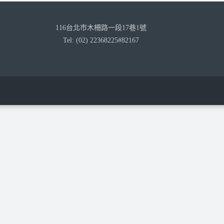
116台北市木柵路一段17巷1號
Tel: (02) 22368225#82167