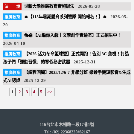
世新大學推廣教育實施辦法
2026-05-28
🔥【115年暑期體育系列營隊 開始報名！】🔥
2026-05-
20
🎭🤖【AI編你入戲｜文學創作實驗室】正式招生中！
2026-04-10
【2026 活力冬令籃球營】正式開跑！告別 3C 危機！打造
孩子們「運動習慣」的寒假秘密武器
2025-12-31
【課程回顧】2025/12/6-7 非學分班-樂齡手機短影音&生成
式AI認證
2025-12-29
1
2
3
4
5
>>
116台北市木柵路一段17巷1號
Tel: (02) 22368225#82167