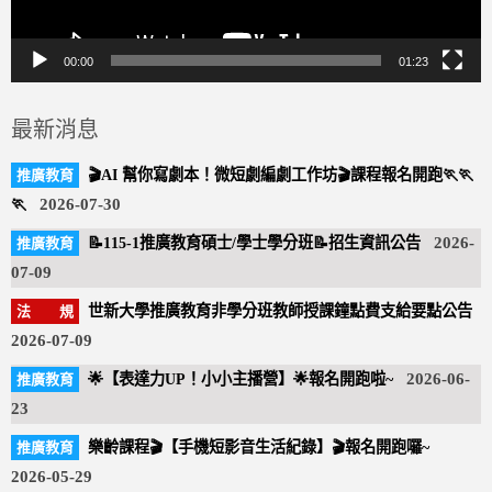
00:00
01:23
最新消息
🎬AI 幫你寫劇本！微短劇編劇工作坊🎬課程報名開跑🏃🏃
🏃
2026-07-30
📝115-1推廣教育碩士/學士學分班📝招生資訊公告
2026-
07-09
世新大學推廣教育非學分班教師授課鐘點費支給要點公告
2026-07-09
🌟【表達力UP！小小主播營】🌟報名開跑啦~
2026-06-
23
樂齡課程🎬【手機短影音生活紀錄】🎬報名開跑囉~
2026-05-29