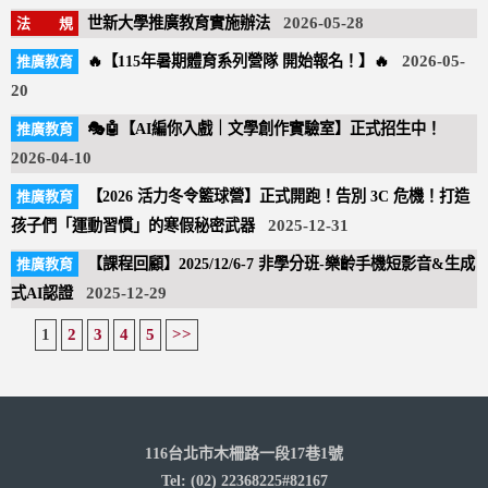
世新大學推廣教育實施辦法
2026-05-28
🔥【115年暑期體育系列營隊 開始報名！】🔥
2026-05-
20
🎭🤖【AI編你入戲｜文學創作實驗室】正式招生中！
2026-04-10
【2026 活力冬令籃球營】正式開跑！告別 3C 危機！打造
孩子們「運動習慣」的寒假秘密武器
2025-12-31
【課程回顧】2025/12/6-7 非學分班-樂齡手機短影音&生成
式AI認證
2025-12-29
1
2
3
4
5
>>
116台北市木柵路一段17巷1號
Tel: (02) 22368225#82167