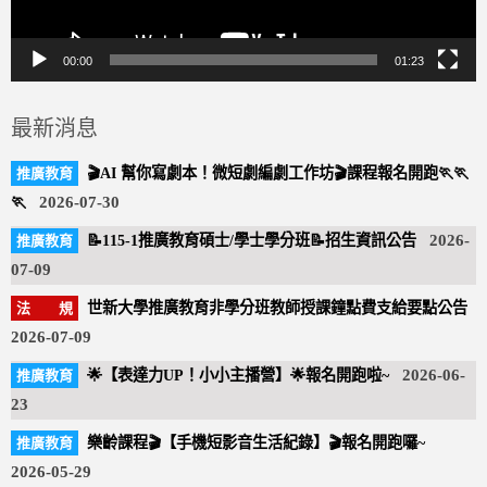
00:00
01:23
最新消息
🎬AI 幫你寫劇本！微短劇編劇工作坊🎬課程報名開跑🏃🏃
🏃
2026-07-30
📝115-1推廣教育碩士/學士學分班📝招生資訊公告
2026-
07-09
世新大學推廣教育非學分班教師授課鐘點費支給要點公告
2026-07-09
🌟【表達力UP！小小主播營】🌟報名開跑啦~
2026-06-
23
樂齡課程🎬【手機短影音生活紀錄】🎬報名開跑囉~
2026-05-29